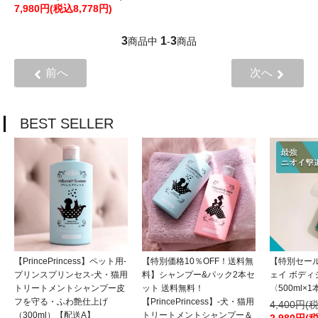
7,980円(税込8,778円)
3
1
3
商品中
-
商品
前へ
次へ
BEST SELLER
【PrincePrincess】ペット用-
【特別価格10％OFF！送料無
【特別セール
プリンスプリンセス-犬・猫用
料】シャンプー&パック2本セ
ェイ ボディ
トリートメントシャンプー皮
ット 送料無料！
〈500ml×1
フを守る・ふわ艶仕上げ
【PrincePrincess】-犬・猫用
4,400円(
（300ml）【配送A】
トリートメントシャンプー＆