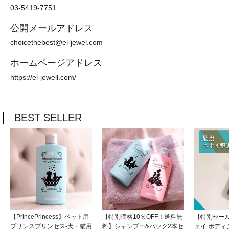
03-5419-7751
公開メールアドレス
choicethebest@el-jewel.com
ホームページアドレス
https://el-jewell.com/
BEST SELLER
【PrincePrincess】ペット用-
【特別価格10％OFF！送料無
【特別セール
プリンスプリンセス-犬・猫用
料】シャンプー&パック2本セ
ェイ ボディ