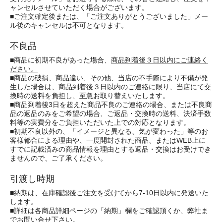
ャンセルさせていただく場合がございます。
■ご注文確定後または、「ご注文ありがとうございました」メー
ル後のキャンセルは不可となります。
不良品
■商品に初期不良があった場合、
商品到着後３日以内にご連絡く
ださい。
■商品の破損、商品違い、その他、当店の不手際により不備が発
生した場合は、商品到着後３日以内のご連絡に限り、当店にて交
換時の送料を負担し、至急お取り替えいたします。
■商品到着後3日を超えた商品不良のご連絡の場合、または不良商
品の返品のみをご希望の場合、ご返品・交換時の送料、決済手数
料等の実費分をご負担いただいた上での対応となります。
■初期不良以外の、「イメージと異なる、気が変わった」等のお
客様都合による理由や、一度開封された商品、またはWEB上に
すでに記載済みの商品情報を理由とする返品・交換はお受けでき
ませんので、ご了承ください。
引渡し時期
■納期は、在庫確認後ご注文を受けてから7-10日以内に発送いた
します。
■詳細は各商品詳細ページの「納期」欄をご確認頂くか、弊社ま
でお問い合せ下さい。