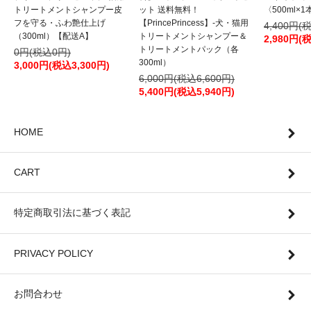
トリートメントシャンプー皮
ット 送料無料！
〈500ml×1
フを守る・ふわ艶仕上げ
【PrincePrincess】-犬・猫用
4,400円(
（300ml）【配送A】
トリートメントシャンプー＆
2,980円(
トリートメントパック（各
0円(税込0円)
300ml）
3,000円(税込3,300円)
6,000円(税込6,600円)
5,400円(税込5,940円)
HOME
CART
特定商取引法に基づく表記
PRIVACY POLICY
お問合わせ