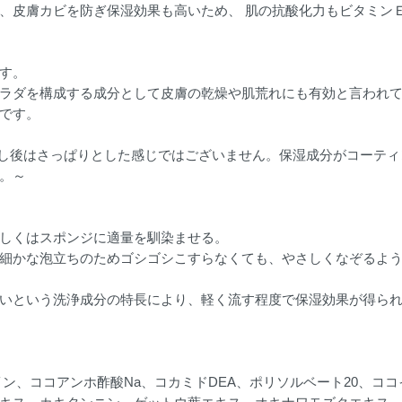
、皮膚カビを防ぎ保湿効果も高いため、 肌の抗酸化力もビタミン
す。
ラダを構成する成分として皮膚の乾燥や肌荒れにも有効と言われ
です。
い流し後はさっぱりとした感じではございません。保湿成分がコーテ
。～
しくはスポンジに適量を馴染ませる。
細かな泡立ちのためゴシゴシこすらなくても、やさしくなぞるよ
いという洗浄成分の特⾧により、軽く流す程度で保湿効果が得ら
ン、ココアンホ酢酸Na、コカミドDEA、ポリソルベート20、コ