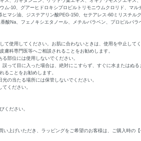
キス、カキタンニン、ゲットウ葉エキス、オキナワモズクエキス
ウム-10、グアーヒドロキシプロピルトリモニウムクロリド、マル
水添ヒマシ油、ジステアリン酸PEG-150、セテアレス-60ミリスチ
Na、安息香酸Na、フェノキシエタノール、メチルパラベン、プロピルパ
して使用してください。お肌に合わないときは、使用を中止して
皮膚科専門医等へご相談されることをお勧めします。
ある部位には使用しないでください。
。誤って目に入った場合は、絶対にこすらず、すぐに水またはぬる
れることをお勧めします。
日光の当たる場所には保管しないでください。
してください。
びください。
をお買い上げいただき、ラッピングをご希望のお客様は、ご購入時の