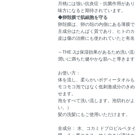
月桃には強い抗炎症・抗菌作用があり
味方になると期待されています。
◆卵殻膜で肌細胞を守る
卵殻膜は、卵の殻の内側にある薄膜で
主成分はたんぱく質であり、ヒトのカ
皮は傷の治療にも使われていたと有名
～THE Jは保湿効果があるため洗
潤いに満ちた健やかな肌へと導きます
お使い方：
体を流し、柔らかいボディータオルも
モコモコ泡ではなく低刺激成分のきめ
せます。
泡をすべて洗い流します。泡切れがよ
い。）
髪の洗髪にもご使用いただけます。
全成分： 水、コカミドプロピルベタイ