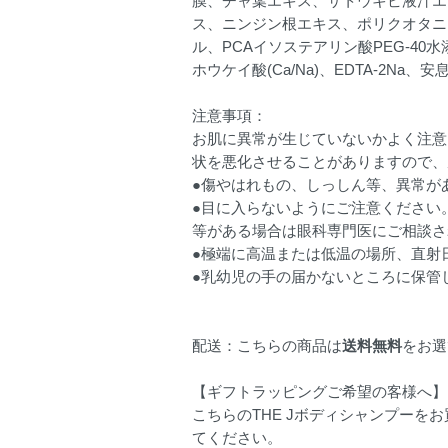
膜、チャ葉エキス、サトウキビ液汁エ
ス、ニンジン根エキス、ポリクオタニ
ル、PCAイソステアリン酸PEG-40
ホウケイ酸(Ca/Na)、EDTA-2
注意事項：
お肌に異常が生じていないかよく注意
状を悪化させることがありますので、
●傷やはれもの、しっしん等、異常が
●目に入らないようにご注意ください
等がある場合は眼科専門医にご相談さ
●極端に高温または低温の場所、直射
●乳幼児の手の届かないところに保管
配送：こちらの商品は
送料無料
をお選
【ギフトラッピングご希望の客様へ】
こちらのTHE Jボディシャンプー
てください。